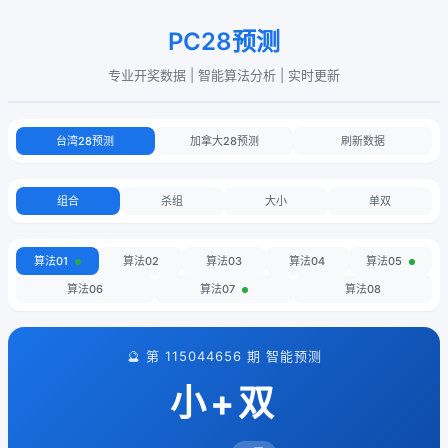
PC28预测
专业开奖数据 | 智能算法分析 | 实时更新
台湾28预测
加拿大28预测
刷新数据
组合
杀组
大小
单双
算法01
算法02
算法03
算法04
算法05
算法06
算法07
算法08
🔮 第 115044656 期 智能预测
小+双