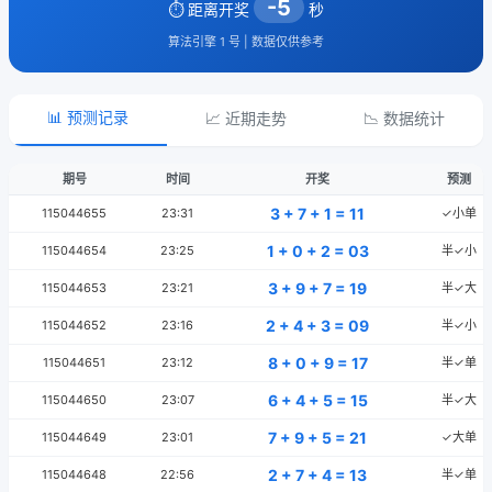
-5
⏱️ 距离开奖
秒
算法引擎 1 号 | 数据仅供参考
📊 预测记录
📈 近期走势
📉 数据统计
期号
时间
开奖
预测
3 + 7 + 1 = 11
115044655
23:31
✓小单
1 + 0 + 2 = 03
115044654
23:25
半✓小
3 + 9 + 7 = 19
115044653
23:21
半✓大
2 + 4 + 3 = 09
115044652
23:16
半✓小
8 + 0 + 9 = 17
115044651
23:12
半✓单
6 + 4 + 5 = 15
115044650
23:07
半✓大
7 + 9 + 5 = 21
115044649
23:01
✓大单
2 + 7 + 4 = 13
115044648
22:56
半✓单