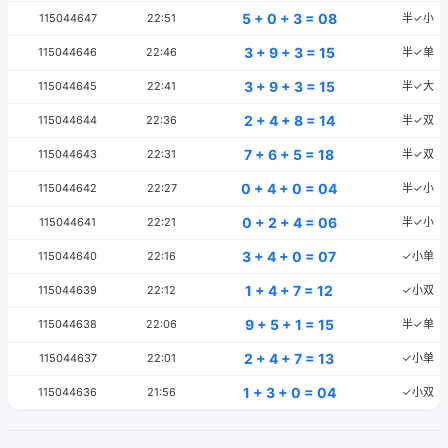
5 + 0 + 3 = 08
115044647
22:51
半✓小
3 + 9 + 3 = 15
115044646
22:46
半✓单
3 + 9 + 3 = 15
115044645
22:41
半✓大
2 + 4 + 8 = 14
115044644
22:36
半✓双
7 + 6 + 5 = 18
115044643
22:31
半✓双
0 + 4 + 0 = 04
115044642
22:27
半✓小
0 + 2 + 4 = 06
115044641
22:21
半✓小
3 + 4 + 0 = 07
115044640
22:16
✓小单
1 + 4 + 7 = 12
115044639
22:12
✓小双
9 + 5 + 1 = 15
115044638
22:06
半✓单
2 + 4 + 7 = 13
115044637
22:01
✓小单
1 + 3 + 0 = 04
115044636
21:56
✓小双